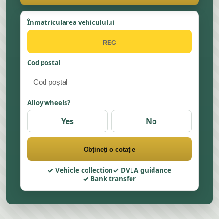
Înmatricularea vehiculului
Cod poștal
Alloy wheels?
Yes
No
Obțineți o cotație
Vehicle collection
DVLA guidance
Bank transfer