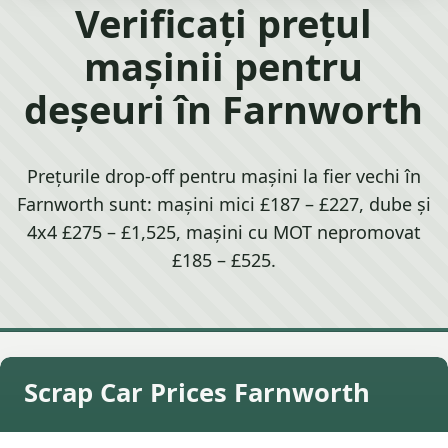
Verificați prețul
mașinii pentru
deșeuri în Farnworth
Prețurile drop-off pentru mașini la fier vechi în
Farnworth sunt: mașini mici £187 – £227, dube și
4x4 £275 – £1,525, mașini cu MOT nepromovat
£185 – £525.
Scrap Car Prices Farnworth