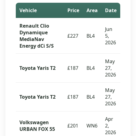
Vehicle
Price
Area
Date
Renault Clio
Jun
Dynamique
£227
BL4
5,
MediaNav
2026
Energy dCi S/S
May
Toyota Yaris T2
£187
BL4
27,
2026
May
Toyota Yaris T2
£187
BL4
27,
2026
Apr
Volkswagen
£201
WN6
2,
URBAN FOX 55
2026