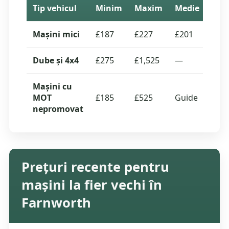
Tip vehicul
Minim
Maxim
Medie
Cota
Mașini mici
£187
£227
£201
6
Dube și 4x4
£275
£1,525
—
0
Mașini cu
MOT
£185
£525
Guide
—
nepromovat
Prețuri recente pentru
mașini la fier vechi în
Farnworth