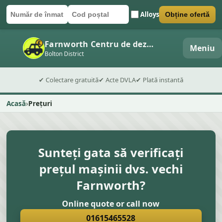
Alloys
Obține ofertă
Număr de înmatriculare
Cod poștal
Trimite formularul
Farnworth Centru de dezmembrări auto
Meniu
Bolton District
✔ Colectare gratuită
✔ Acte DVLA
✔ Plată instantă
Acasă
Prețuri
Sunteți gata să verificați
prețul mașinii dvs. vechi
Farnworth?
Online quote or call now
01615465528