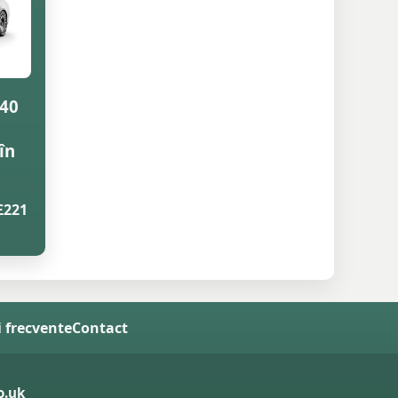
140
în
£221
i frecvente
Contact
o.uk