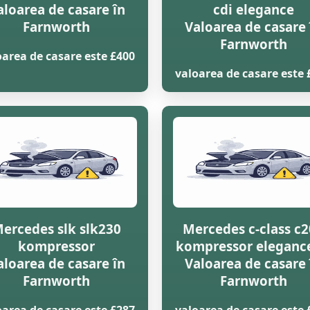
aloarea de casare în
cdi elegance
Farnworth
Valoarea de casare 
Farnworth
oarea de casare este £400
valoarea de casare este 
ercedes slk slk230
Mercedes c-class c
kompressor
kompressor eleganc
aloarea de casare în
Valoarea de casare 
Farnworth
Farnworth