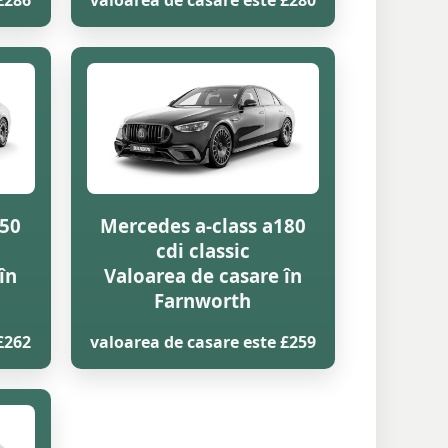
£286
valoarea de casare este £280
150
Mercedes a-class a180
cdi classic
în
Valoarea de casare în
Farnworth
£262
valoarea de casare este £259