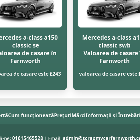
rcedes a-class a150
Mercedes a-class a
classic se
classic swb
aloarea de casare în
Valoarea de casare 
Farnworth
Farnworth
oarea de casare este £243
valoarea de casare este 
ertă
Cum funcționează
Prețuri
Mărci
Informații și Întrebăr
ă-ne:
01615465528
| Email:
admin@scrapmycarfarnworth.c