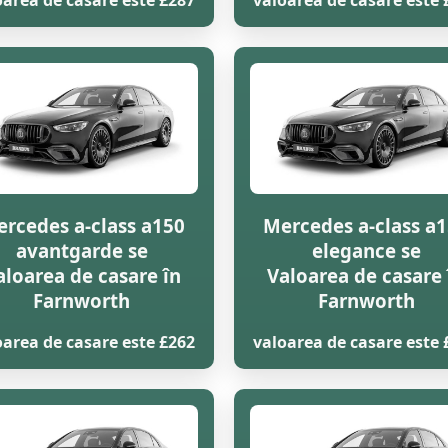
oarea de casare este £287
valoarea de casare este 
rcedes a-class a150
Mercedes a-class a
avantgarde se
elegance se
aloarea de casare în
Valoarea de casare 
Farnworth
Farnworth
oarea de casare este £262
valoarea de casare este 