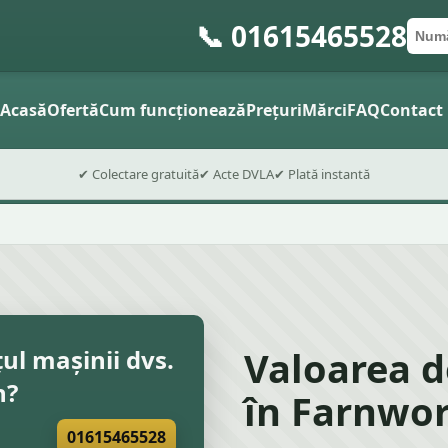
📞 01615465528
Numă
Cod 
Trimite
Acasă
Ofertă
Cum funcționează
Prețuri
Mărci
FAQ
Contact
✔ Colectare gratuită
✔ Acte DVLA
✔ Plată instantă
Valoarea d
țul mașinii dvs.
h?
în Farnwor
01615465528