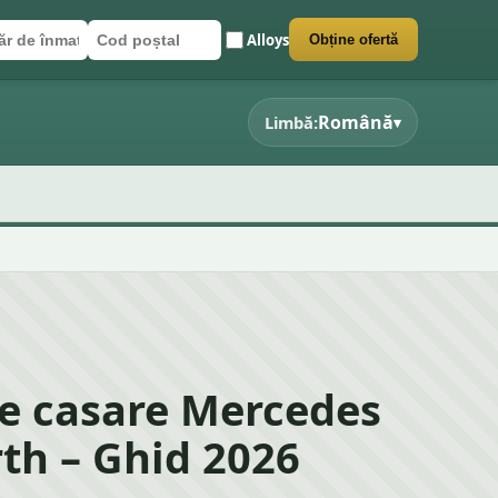
Alloys
Obține ofertă
r de înmatriculare
poștal
 formularul
Română
Limbă:
▾
e casare Mercedes
th – Ghid 2026