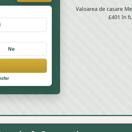
Valoarea de casare Mer
£401 în f
No
nsfer