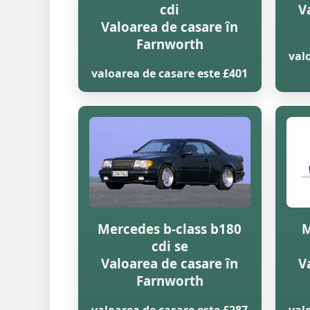
cdi
V
Valoarea de casare în
Farnworth
val
valoarea de casare este £401
Mercedes b-class b180
M
cdi se
Valoarea de casare în
V
Farnworth