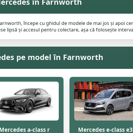
Mercedes în Farnworth
rnworth, începe cu ghidul de modele de mai jos și apoi cere
e lipsă și accesul pentru colectare, așa că folosește interval
edes pe model în Farnworth
Mercedes a-class r
Mercedes e-class e