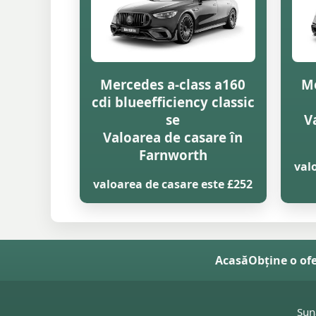
Mercedes a-class a160
Me
cdi blueefficiency classic
se
V
Valoarea de casare în
Farnworth
val
valoarea de casare este £252
Acasă
Obține o of
Sun