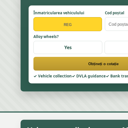
Înmatricularea vehiculului
Cod poștal
Alloy wheels?
Yes
Obțineți o cotație
Vehicle collection
DVLA guidance
Bank tra