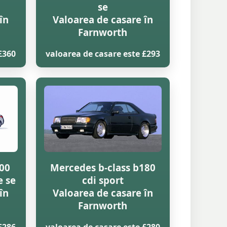
se
în
Valoarea de casare în
Farnworth
£360
valoarea de casare este £293
200
Mercedes b-class b180
e se
cdi sport
în
Valoarea de casare în
Farnworth