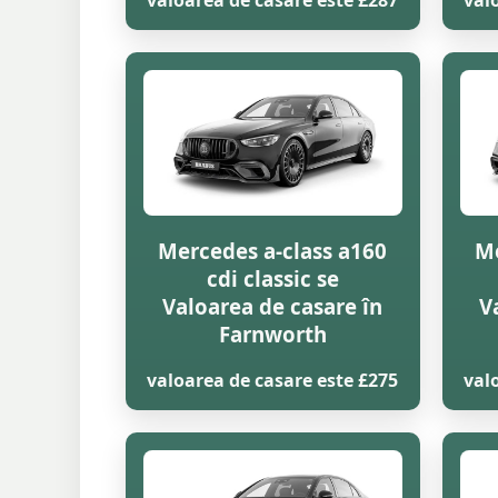
valoarea de casare este £287
val
Mercedes a-class a160
Me
cdi classic se
Valoarea de casare în
V
Farnworth
valoarea de casare este £275
val