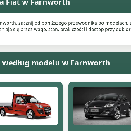
a Fiat w Farnworth
Farnworth, zacznij od poniższego przewodnika po modelach,
ają się przez wagę, stan, brak części i dostęp przy odbiorz
t według modelu w Farnworth