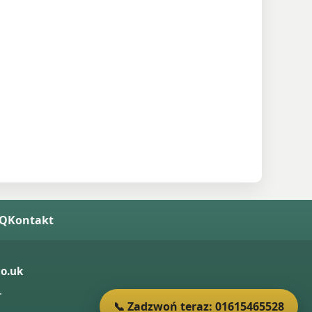
AQ
Kontakt
o.uk
.
📞 Zadzwoń teraz: 01615465528