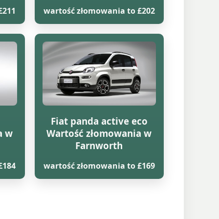
£211
wartość złomowania to £202
Fiat panda active eco
a w
Wartość złomowania w
Farnworth
£184
wartość złomowania to £169