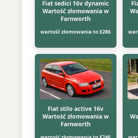
Fiat sedici 16v dynamic
Fi
Wartość złomowania w
Wa
Farnworth
wartość złomowania to £286
war
Fiat stilo active 16v
Wartość złomowania w
Wa
Farnworth
wartość złomowania to £246
war