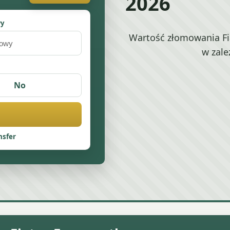
2026
wy
Wartość złomowania Fi
w zale
No
nsfer