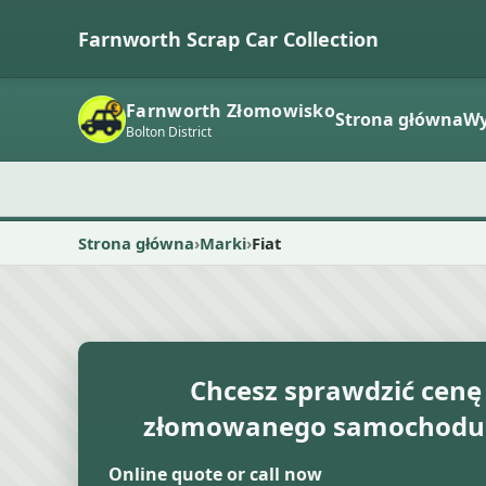
Farnworth Scrap Car Collection
Farnworth Złomowisko
Strona główna
Wy
Bolton District
Strona główna
Marki
Fiat
Chcesz sprawdzić cenę
złomowanego samochodu
Online quote or call now