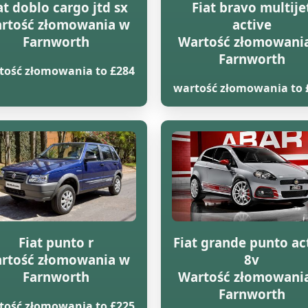
at doblo cargo jtd sx
Fiat bravo multije
rtość złomowania w
active
Farnworth
Wartość złomowani
Farnworth
tość złomowania to £284
wartość złomowania to 
Fiat punto r
Fiat grande punto ac
rtość złomowania w
8v
Farnworth
Wartość złomowani
Farnworth
tość złomowania to £225