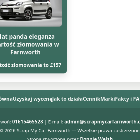
iat panda eleganza
rtość złomowania w
Farnworth
tość złomowania to £157
łówna
Uzyskaj wycenę
Jak to działa
Cennik
Marki
Fakty i F
zwoń:
01615465528
| E-mail:
admin@scrapmycarfarnworth.c
© 2026 Scrap My Car Farnworth — Wszelkie prawa zastrzeżone
Strona stworzona przez
Donnie Welsh