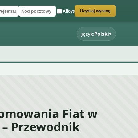
Alloys
Uzyskaj wycenę
rejestracyjny
cztowy
rmularz wyceny
Polski
Język:
▾
łomowania Fiat w
 – Przewodnik