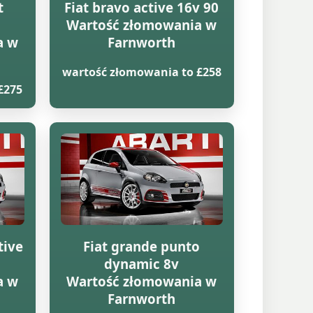
t
Fiat bravo active 16v 90
Wartość złomowania w
a w
Farnworth
wartość złomowania to £258
£275
tive
Fiat grande punto
dynamic 8v
a w
Wartość złomowania w
Farnworth