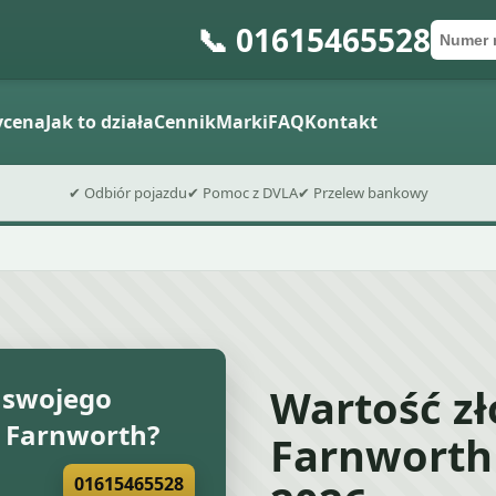
📞 01615465528
Numer 
Kod po
Wyślij fo
cena
Jak to działa
Cennik
Marki
FAQ
Kontakt
✔ Odbiór pojazdu
✔ Pomoc z DVLA
✔ Przelew bankowy
Wartość z
 swojego
 Farnworth?
Farnworth
01615465528