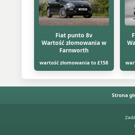
Fiat punto 8v
F
Wartość złomowania w
Wa
Farnworth
wartość złomowania to £158
war
Strona g
Zad